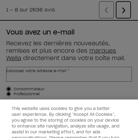
Vous avez un e-mail
Recevez les dernières nouveautés,
remises et plus encore des
marques
Wella
directement dans votre boîte mail.
Saisissez votre adresse e-mail *
Type de client
Consommateur
Professionnel
M'INSCRIRE
This website uses cookies to give you a better
user experience. By clicking “Accept All Cookies”,
Informations clients
you agree to the storing of cookies on your device
to enhance site navigation, analyze site usage, and
OPI & vous
assist in our marketing effort, and for ads
personalisations. Please remember that if you turn