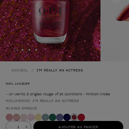
Skip to slide
Skip to slide
Skip to slide
Skip to slide
1
2
3
4
ACCUEIL
I'M REALLY AN ACTRESS
NAIL LACQUER
- Un vernis à ongles rouge vif et scintillant - Finition irisée
HOLLYWOOD: I'M REALLY AN ACTRESS
Forme du produit
NLH010 OPAQUE
Valeur
AJOUTER AU PANIER