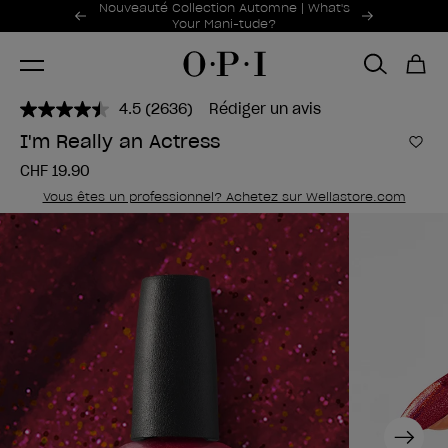
Offres promotionnelles
Nouveauté Collection Automne | What's
Item 1 of 2
Your Mani-tude?
4.5
(2636)
Rédiger un avis
Lire
2636
I'm Really an Actress
avis.
Ajou
Lien
CHF 19.90
sur
la
Vous êtes un professionnel? Achetez sur Wellastore.com
même
page.
Next