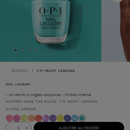
Skip to slide
Skip to slide
Skip to slide
Skip to slide
1
2
3
4
ACCUEIL
I’M YACHT LEAVING
NAIL LACQUER
- Un vernis à ongles turquoise - Finition crème
SUMMER MAKE THE RULES: I’M YACHT LEAVING
Forme du produit
NLP011 OPAQUE
Valeur
AJOUTER AU PANIER