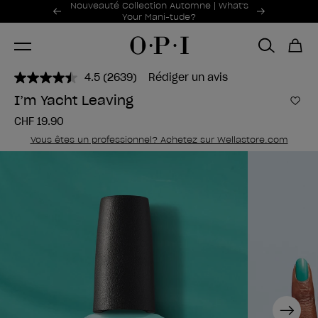
Offres promotionnelles
Nouveauté Collection Automne | What's
Item 1 of 2
Your Mani-tude?
4.5
(2639)
Rédiger un avis
Lire
2639
I’m Yacht Leaving
avis.
Ajou
Lien
CHF 19.90
sur
la
Vous êtes un professionnel? Achetez sur Wellastore.com
même
page.
Next