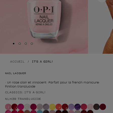
Skip to slide
Skip to slide
Skip to slide
Skip to slide
1
2
3
4
ACCUEIL
IT'S A GIRL!
NAIL LACQUER
• Un rose clair et innocent• Parfait pour la french manicure•
Finition translucide
CLASSICS: IT'S A GIRL!
Forme du produit
NLH39 TRANSLUCIDE