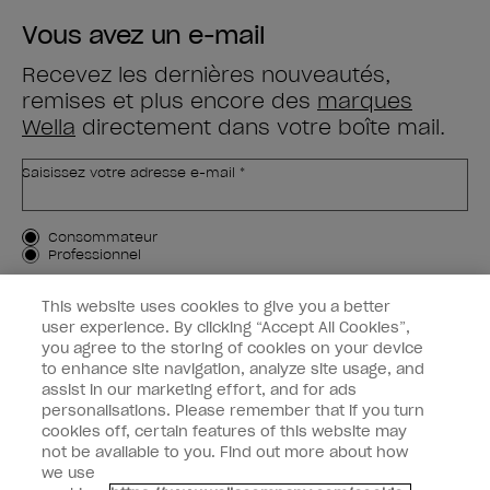
Vous avez un e-mail
Recevez les dernières nouveautés,
remises et plus encore des
marques
Wella
directement dans votre boîte mail.
Saisissez votre adresse e-mail *
Type de client
Consommateur
Professionnel
M'INSCRIRE
This website uses cookies to give you a better
user experience. By clicking “Accept All Cookies”,
Informations clients
you agree to the storing of cookies on your device
to enhance site navigation, analyze site usage, and
OPI & vous
assist in our marketing effort, and for ads
personalisations. Please remember that if you turn
cookies off, certain features of this website may
not be available to you. Find out more about how
we use