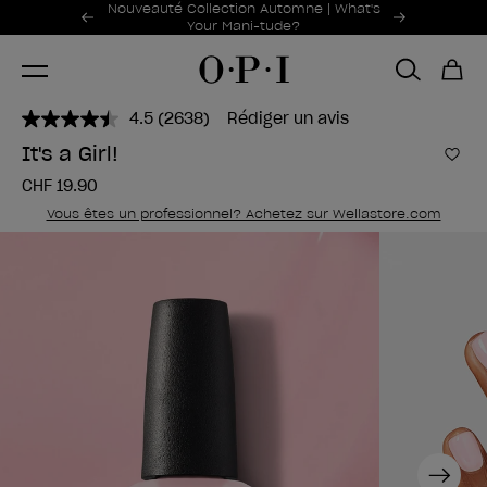
Offres promotionnelles
Nouveauté Collection Automne | What's
Item 1 of 2
Your Mani-tude?
4.5
(2638)
Rédiger un avis
Lire
2638
It's a Girl!
avis.
Ajou
Lien
CHF 19.90
sur
la
Vous êtes un professionnel? Achetez sur Wellastore.com
même
page.
Next