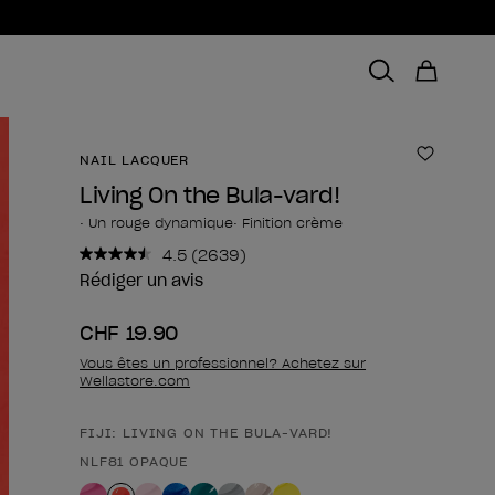
NAIL LACQUER
Ajouter 
Living On the Bula-vard!
• Un rouge dynamique• Finition crème
4.5
(2639)
Lire
2639
Rédiger un avis
avis.
Lien
CHF 19.90
sur
la
Vous êtes un professionnel? Achetez sur
même
Wellastore.com
page.
FIJI: LIVING ON THE BULA-VARD!
Forme du produit
NLF81 OPAQUE