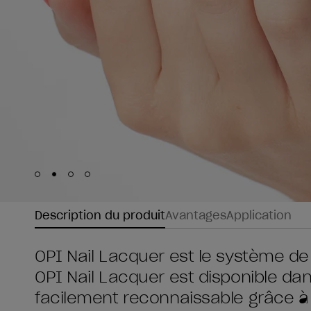
Skip to slide
Skip to slide
Skip to slide
Skip to slide
1
2
3
4
Description du produit
Avantages
Application
OPI Nail Lacquer est le système de
OPI Nail Lacquer est disponible da
facilement reconnaissable grâce à