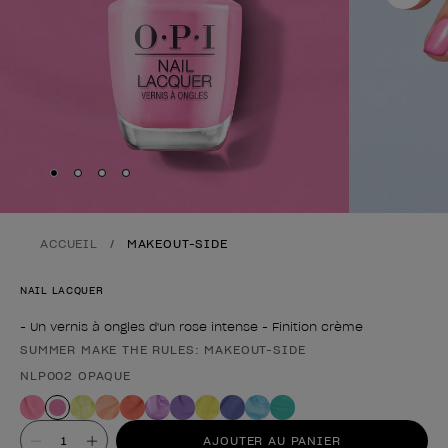
Skip to slide
Skip to slide
Skip to slide
Skip to slide
1
2
3
4
ACCUEIL
MAKEOUT-SIDE
NAIL LACQUER
- Un vernis à ongles d'un rose intense - Finition crème
SUMMER MAKE THE RULES: MAKEOUT-SIDE
Forme du produit
NLP002 OPAQUE
Valeur
AJOUTER AU PANIER