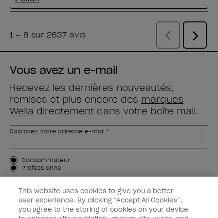
Vous avez un e-mail
Recevez les dernières nouveautés,
remises et plus encore des
marques
Wella
directement dans votre boîte mail.
Saisissez votre adresse e-mail *
Type de client
Consommateur
Professionnel
M'INSCRIRE
This website uses cookies to give you a better
user experience. By clicking “Accept All Cookies”,
Informations clients
you agree to the storing of cookies on your device