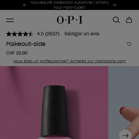
Offres promotionnelles
Nouveauté Collection Automne | What's
Item 1 of 2
Your Mani-tude?
4.5
(2637)
Rédiger un avis
Lire
2637
Makeout-side
avis.
Ajou
Lien
CHF 19.90
sur
la
Vous êtes un professionnel? Achetez sur Wellastore.com
même
page.
Next