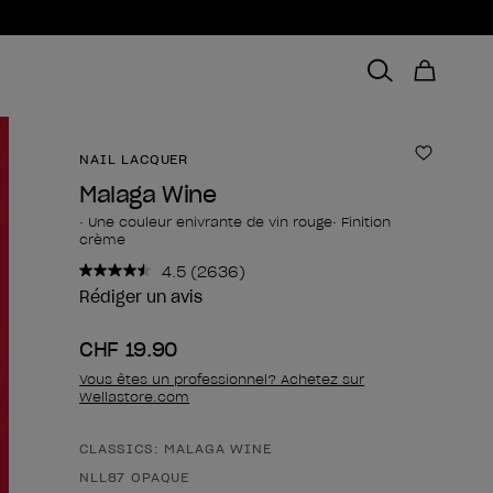
NAIL LACQUER
Ajouter 
Malaga Wine
• Une couleur enivrante de vin rouge• Finition
crème
4.5
(2636)
Lire
2636
Rédiger un avis
avis.
Lien
CHF 19.90
sur
la
Vous êtes un professionnel? Achetez sur
même
Wellastore.com
page.
CLASSICS: MALAGA WINE
Forme du produit
NLL87 OPAQUE