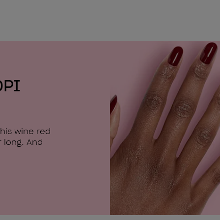
OPI
his wine red
r long. And