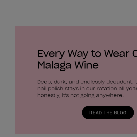
Every Way to Wear 
Malaga Wine
Deep, dark, and endlessly decadent, t
nail polish stays in our rotation all yea
honestly, it's not going anywhere.
READ THE BLOG