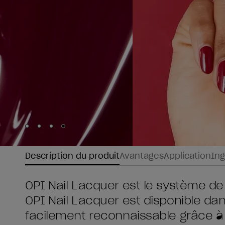
Skip to slide
Skip to slide
Skip to slide
Skip to slide
1
2
3
4
Description du produit
Avantages
Application
Ing
OPI Nail Lacquer est le système de
OPI Nail Lacquer est disponible da
facilement reconnaissable grâce à