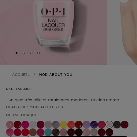
Skip to slide
Skip to slide
Skip to slide
Skip to slide
1
2
3
4
ACCUEIL
MOD ABOUT YOU
NAIL LACQUER
• Un rose très pâle et totalement moderne• Finition crème
CLASSICS: MOD ABOUT YOU
Forme du produit
NLB56 OPAQUE