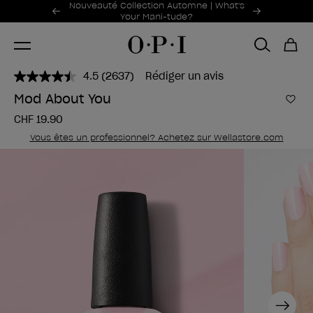
Offres promotionnelles
Nouveauté Collection Automne | What's
Item 1 of 2
Your Mani-tude?
4.5
(2637)
Rédiger un avis
Lire
2637
Mod About You
avis.
Ajou
Lien
CHF 19.90
sur
la
Vous êtes un professionnel? Achetez sur Wellastore.com
même
page.
Next