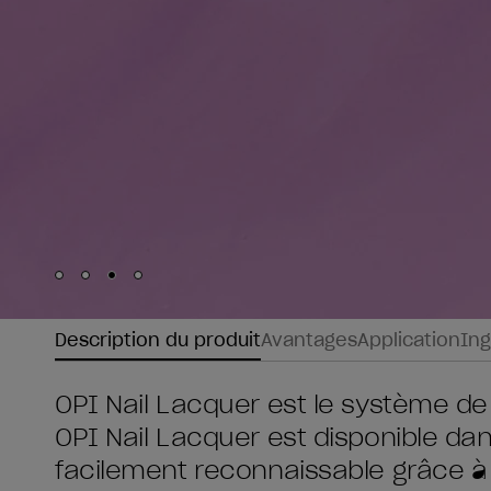
Skip to slide
Skip to slide
Skip to slide
Skip to slide
1
2
3
4
Description du produit
Avantages
Application
Ing
OPI Nail Lacquer est le système de
OPI Nail Lacquer est disponible da
facilement reconnaissable grâce à