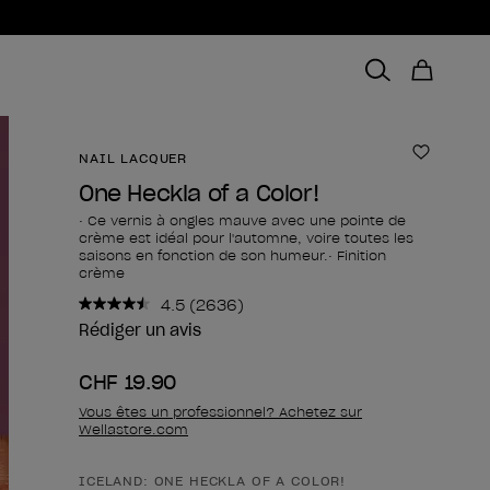
NAIL LACQUER
Ajouter 
One Heckla of a Color!
• Ce vernis à ongles mauve avec une pointe de
crème est idéal pour l'automne, voire toutes les
saisons en fonction de son humeur.• Finition
crème
4.5
(2636)
Lire
2636
Rédiger un avis
avis.
Lien
CHF 19.90
sur
la
Vous êtes un professionnel? Achetez sur
même
Wellastore.com
page.
ICELAND: ONE HECKLA OF A COLOR!
Forme du produit