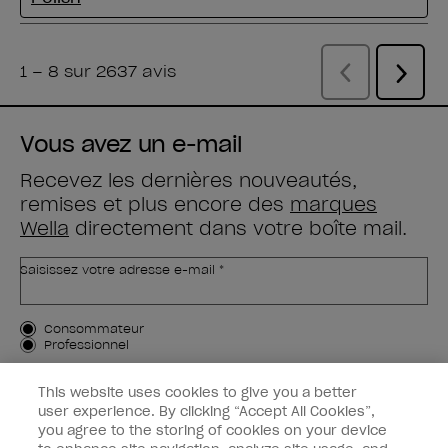
Vous avez un e-mail
Recevez les dernières nouveautés,
remises et plus encore des
marques
Wella
directement dans votre boîte mail.
Saisissez votre adresse e-mail *
Type de client
Consommateur
Professionnel
M'INSCRIRE
This website uses cookies to give you a better
user experience. By clicking “Accept All Cookies”,
Informations clients
you agree to the storing of cookies on your device