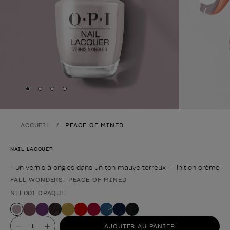
Skip to slide
Skip to slide
Skip to slide
Skip to slide
1
2
3
4
ACCUEIL
PEACE OF MINED
NAIL LACQUER
- Un vernis à ongles dans un ton mauve terreux - Finition crème
FALL WONDERS: PEACE OF MINED
Forme du produit
NLF001 OPAQUE
Valeur
AJOUTER AU PANIER