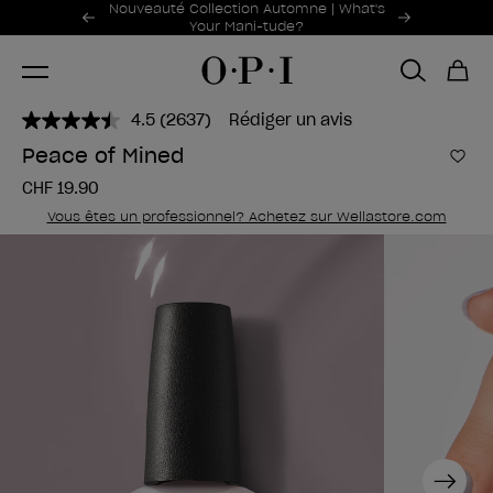
Offres promotionnelles
Nouveauté Collection Automne | What's
Item 1 of 2
Your Mani-tude?
4.5
(2637)
Rédiger un avis
Lire
2637
Peace of Mined
avis.
Ajou
Lien
CHF 19.90
sur
la
Vous êtes un professionnel? Achetez sur Wellastore.com
même
page.
Next