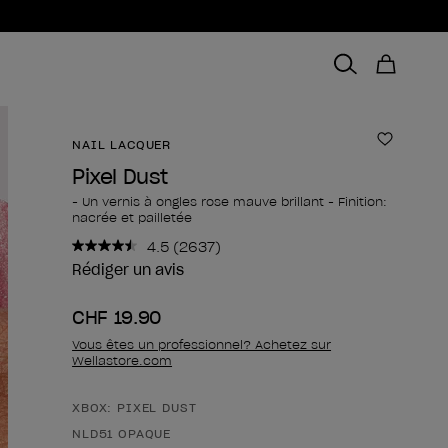
NAIL LACQUER
Ajouter 
Pixel Dust
- Un vernis à ongles rose mauve brillant - Finition:
nacrée et pailletée
4.5
(2637)
Lire
2637
Rédiger un avis
avis.
Lien
CHF 19.90
sur
la
Vous êtes un professionnel? Achetez sur
même
Wellastore.com
page.
XBOX: PIXEL DUST
Forme du produit
NLD51 OPAQUE