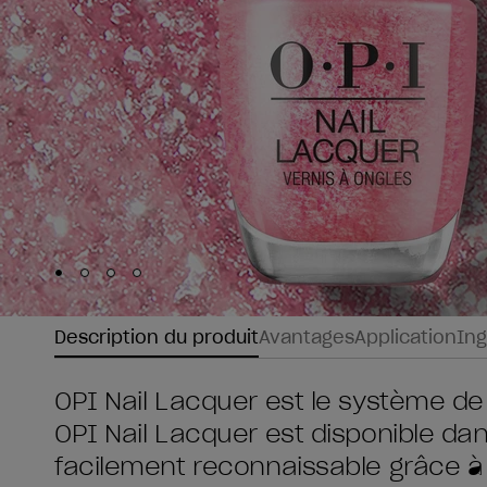
Skip to slide
Skip to slide
Skip to slide
Skip to slide
1
2
3
4
Description du produit
Avantages
Application
Ing
OPI Nail Lacquer est le système de
OPI Nail Lacquer est disponible da
facilement reconnaissable grâce à