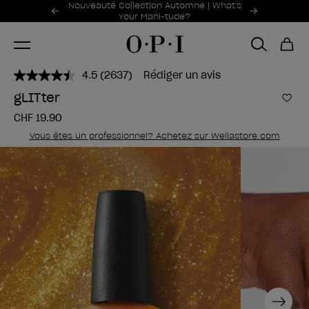
Offres promotionnelles
Nouveauté Collection Automne | What's
Item 1 of 2
Your Mani-tude?
4.5
(2637)
Rédiger un avis
Lire
2637
gLITter
avis.
Ajou
Lien
CHF 19.90
sur
la
Vous êtes un professionnel? Achetez sur Wellastore.com
même
page.
Next