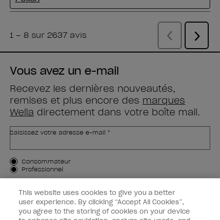
Vous avez un e-mail
Recevez les dernières nouveautés,
remises et plus encore des
marques
Wella
directement dans votre boîte mail.
Saisissez votre adresse e-mail *
Type de client
Consommateur
Professionnel
M'INSCRIRE
This website uses cookies to give you a better
user experience. By clicking “Accept All Cookies”,
Informations clients
you agree to the storing of cookies on your device