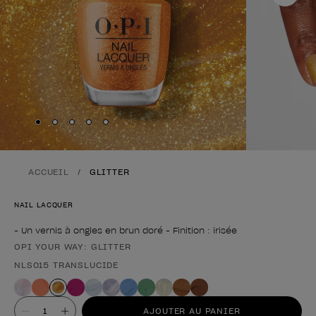
Skip to slide
Skip to slide
Skip to slide
Skip to slide
Skip to slide
1
2
3
4
5
ACCUEIL
GLITTER
NAIL LACQUER
- Un vernis à ongles en brun doré - Finition : irisée
OPI YOUR WAY: GLITTER
Forme du produit
NLS015 TRANSLUCIDE
Valeur
AJOUTER AU PANIER