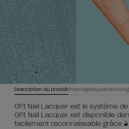
Skip to slide
Skip to slide
Skip to slide
Skip to slide
1
2
3
4
Description du produit
Avantages
Application
Ing
OPI Nail Lacquer est le système de
OPI Nail Lacquer est disponible da
facilement reconnaissable grâce à