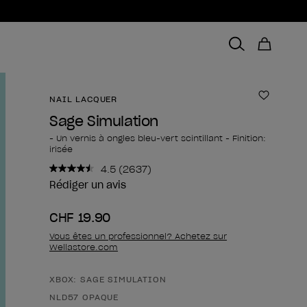
NAIL LACQUER
Ajouter 
Sage Simulation
- Un vernis à ongles bleu-vert scintillant - Finition:
irisée
4.5
(2637)
Lire
2637
Rédiger un avis
avis.
Lien
CHF 19.90
sur
la
Vous êtes un professionnel? Achetez sur
même
Wellastore.com
page.
XBOX: SAGE SIMULATION
Forme du produit
NLD57 OPAQUE