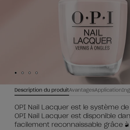
Skip to slide
Skip to slide
Skip to slide
Skip to slide
1
2
3
4
Description du produit
Avantages
Application
Ing
OPI Nail Lacquer est le système de
OPI Nail Lacquer est disponible da
facilement reconnaissable grâce à