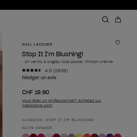
NAIL LACQUER
Ajouter 
Stop It I'm Blushing!
• Un vernis à ongles rose pastel• Finition crème
4.5
(2639)
Lire
2639
Rédiger un avis
avis.
Lien
CHF 19.90
sur
la
Vous êtes un professionnel? Achetez sur
même
Wellastore.com
page.
CLASSICS: STOP IT I'M BLUSHING!
Forme du produit
NLT74 OPAQUE