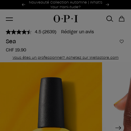
Offres promotionnelles
Nouveauté Collection Automne | What's
Item 1 of 2
Your Mani-tude?
4.5
(2639)
Rédiger un avis
Lire
2639
Sea
avis.
Ajou
Lien
CHF 19.90
sur
la
Vous êtes un professionnel? Achetez sur Wellastore.com
même
page.
Next