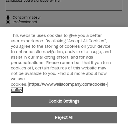
Saisissez votre adresse e-mail *
Type de client
Consommateur
Professionnel
M'INSCRIRE
This website uses cookies to give you a better
user experience. By clicking “Accept All Cookies”,
Informations clients
you agree to the storing of cookies on your device
to enhance site navigation, analyze site usage, and
OPI & vous
assist in our marketing effort, and for ads
personalisations. Please remember that if you turn
cookies off, certain features of this website may
not be available to you. Find out more about how
we use
cookies.
https://www.wellacompany.com/cookie-
instagram
facebook
policy
Paramètres des cookies
Cookie Settings
Copyright 2026, Wella Operations US LLC. Tous droits réservés.
Reject All