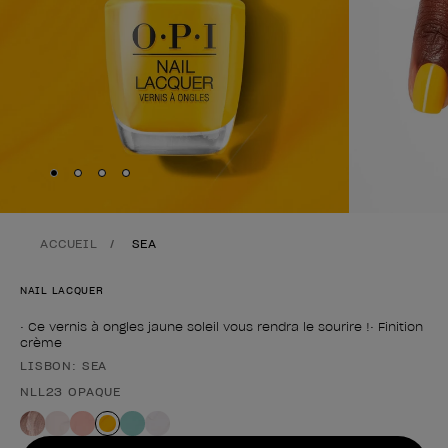
Skip to slide
Skip to slide
Skip to slide
Skip to slide
1
2
3
4
ACCUEIL
SEA
NAIL LACQUER
• Ce vernis à ongles jaune soleil vous rendra le sourire !• Finition
crème
LISBON: SEA
Forme du produit
NLL23 OPAQUE