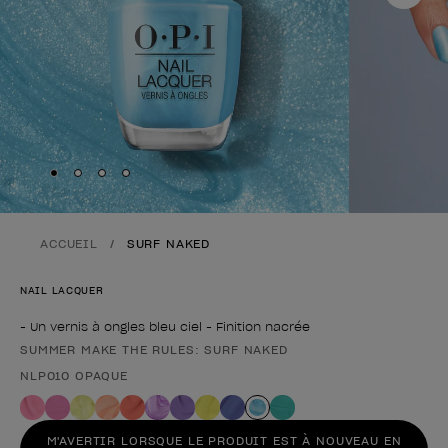
Skip to slide
Skip to slide
Skip to slide
Skip to slide
1
2
3
4
ACCUEIL
SURF NAKED
NAIL LACQUER
- Un vernis à ongles bleu ciel - Finition nacrée
SUMMER MAKE THE RULES: SURF NAKED
Forme du produit
NLP010 OPAQUE
M'AVERTIR LORSQUE LE PRODUIT EST À NOUVEAU EN