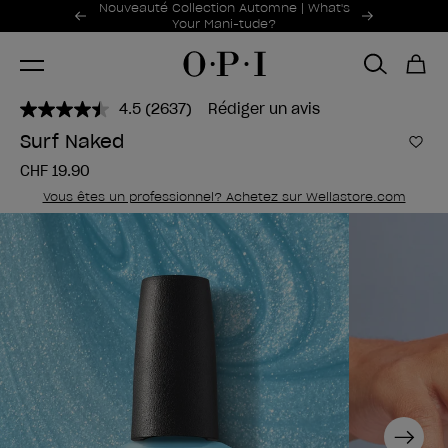
Offres promotionnelles
Nouveauté Collection Automne | What's
Item 1 of 2
Your Mani-tude?
4.5
(2637)
Rédiger un avis
Lire
2637
Surf Naked
avis.
Ajou
Lien
CHF 19.90
sur
la
Vous êtes un professionnel? Achetez sur Wellastore.com
même
page.
Next