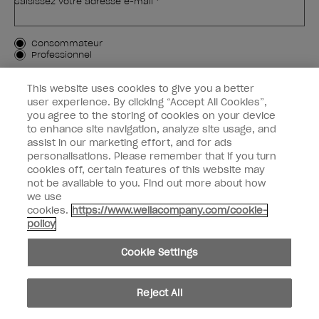
Saisissez votre adresse e-mail *
Type de client
Consommateur
Professionnel
M'INSCRIRE
This website uses cookies to give you a better
user experience. By clicking “Accept All Cookies”,
Informations clients
you agree to the storing of cookies on your device
to enhance site navigation, analyze site usage, and
OPI & vous
assist in our marketing effort, and for ads
personalisations. Please remember that if you turn
cookies off, certain features of this website may
not be available to you. Find out more about how
we use
cookies.
https://www.wellacompany.com/cookie-
instagram
facebook
policy
Paramètres des cookies
Cookie Settings
Copyright 2026, Wella Operations US LLC. Tous droits réservés.
Reject All