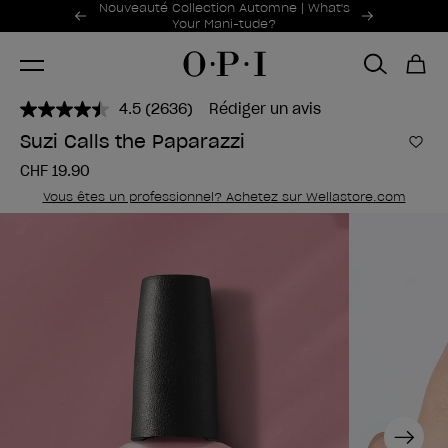
Offres promotionnelles
Nouveauté Collection Automne | What's
Item 1 of 2
Your Mani-tude?
4.5
(2636)
Rédiger un avis
Lire
2636
Suzi Calls the Paparazzi
avis.
Ajou
Lien
CHF 19.90
sur
la
Vous êtes un professionnel? Achetez sur Wellastore.com
même
page.
Next