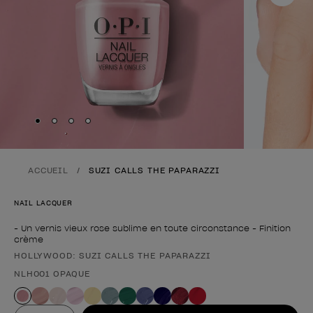
Skip to slide
Skip to slide
Skip to slide
Skip to slide
1
2
3
4
ACCUEIL
SUZI CALLS THE PAPARAZZI
NAIL LACQUER
- Un vernis vieux rose sublime en toute circonstance - Finition
crème
HOLLYWOOD: SUZI CALLS THE PAPARAZZI
Forme du produit
NLH001 OPAQUE
Valeur