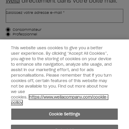
Wella
directement dans votre boîte mail.
Saisissez votre adresse e-mail *
Type de client
Consommateur
Professionnel
M'INSCRIRE
This website uses cookies to give you a better
user experience. By clicking “Accept All Cookies”,
Informations clients
you agree to the storing of cookies on your device
to enhance site navigation, analyze site usage, and
OPI & vous
assist in our marketing effort, and for ads
personalisations. Please remember that if you turn
cookies off, certain features of this website may
not be available to you. Find out more about how
we use
cookies.
https://www.wellacompany.com/cookie-
instagram
facebook
policy
Paramètres des cookies
Cookie Settings
Copyright 2026, Wella Operations US LLC. Tous droits réservés.