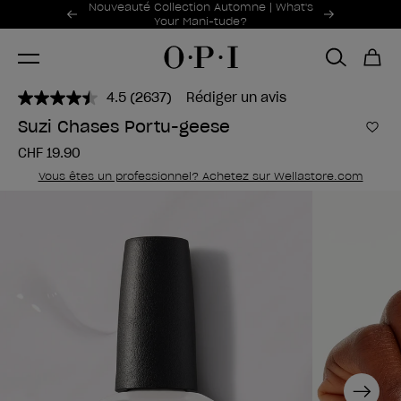
Offres promotionnelles
Nouveauté Collection Automne | What's
Item 1 of 2
Your Mani-tude?
4.5
(2637)
Rédiger un avis
Lire
2637
Suzi Chases Portu-geese
avis.
Ajou
Lien
CHF 19.90
sur
la
Vous êtes un professionnel? Achetez sur Wellastore.com
même
page.
Next