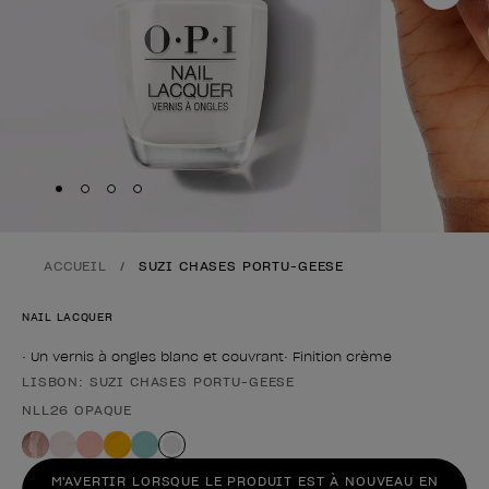
Skip to slide
Skip to slide
Skip to slide
Skip to slide
1
2
3
4
ACCUEIL
SUZI CHASES PORTU-GEESE
NAIL LACQUER
• Un vernis à ongles blanc et couvrant• Finition crème
LISBON: SUZI CHASES PORTU-GEESE
Forme du produit
NLL26 OPAQUE
M'AVERTIR LORSQUE LE PRODUIT EST À NOUVEAU EN