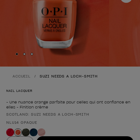
Skip to slide
Skip to slide
Skip to slide
1
2
3
ACCUEIL
SUZI NEEDS A LOCH-SMITH
NAIL LACQUER
- Une nuance orange parfaite pour celles qui ont confiance en
elles - Finition crème
SCOTLAND: SUZI NEEDS A LOCH-SMITH
Forme du produit
NLU14 OPAQUE
Valeur