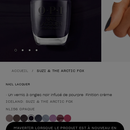
Skip to slide
Skip to slide
Skip to slide
Skip to slide
1
2
3
4
ACCUEIL
SUZI & THE ARCTIC FOX
NAIL LACQUER
• Un vernis à ongles noir infusé de pourpre• Finition crème
ICELAND: SUZI & THE ARCTIC FOX
Forme du produit
NLI56 OPAQUE
M'AVERTIR LORSQUE LE PRODUIT EST À NOUVEAU EN