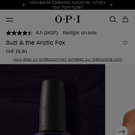
Offres promotionnelles
Nouveauté Collection Automne | What's
Item 1 of 2
Your Mani-tude?
4.5
(2637)
Rédiger un avis
Lire
2637
Suzi & the Arctic Fox
avis.
Ajou
Lien
CHF 19.90
sur
la
Vous êtes un professionnel? Achetez sur Wellastore.com
même
page.
Next