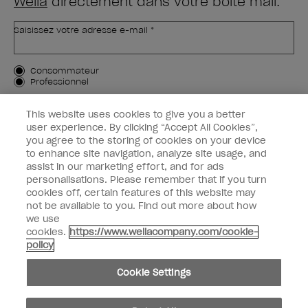
Wella
directement dans votre boîte mail.
Saisissez votre adresse e-mail *
Type de client
Consommateur
Professionnel
M'INSCRIRE
This website uses cookies to give you a better
user experience. By clicking “Accept All Cookies”,
Informations clients
you agree to the storing of cookies on your device
to enhance site navigation, analyze site usage, and
OPI & vous
assist in our marketing effort, and for ads
personalisations. Please remember that if you turn
cookies off, certain features of this website may
not be available to you. Find out more about how
we use
cookies.
https://www.wellacompany.com/cookie-
instagram
facebook
policy
Paramètres des cookies
Cookie Settings
Copyright 2026, Wella Operations US LLC. Tous droits réservés.