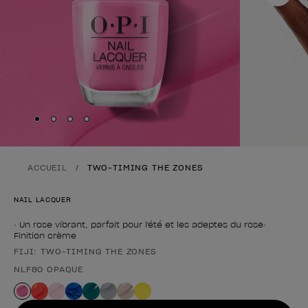
Skip to slide
Skip to slide
Skip to slide
Skip to slide
1
2
3
4
ACCUEIL
TWO-TIMING THE ZONES
NAIL LACQUER
• Un rose vibrant, parfait pour l'été et les adeptes du rose•
Finition crème
FIJI: TWO-TIMING THE ZONES
Forme du produit
NLF80 OPAQUE