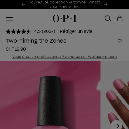
Offres promotionnelles
Nouveauté Collection Automne | What's
Item 1 of 2
Your Mani-tude?
4.5
(2637)
Rédiger un avis
Lire
2637
Two-Timing the Zones
avis.
Ajou
Lien
CHF 19.90
sur
la
Vous êtes un professionnel? Achetez sur Wellastore.com
même
page.
Next