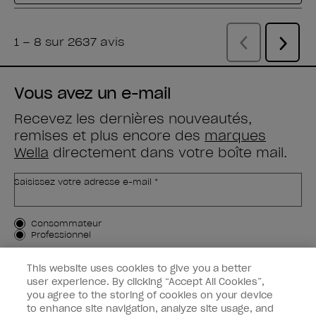
Vous avez un e-mail
Recevez les dernières nouveautés,
remises et plus encore des
marques
Wella
directement dans votre boîte mail.
Saisissez votre adresse e-mail *
Type de client
Consommateur
Professionnel
M'INSCRIRE
This website uses cookies to give you a better
user experience. By clicking “Accept All Cookies”,
Informations clients
you agree to the storing of cookies on your device
to enhance site navigation, analyze site usage, and