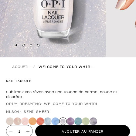
Skip to slide
Skip to slide
Skip to slide
Skip to slide
1
2
3
4
ACCUEIL
WELCOME TO YOUR WHIRL
NAIL LACQUER
Sublimez vos rêves avec une touche de parme, douce et
discrète.
OPI'M DREAMING: WELCOME TO YOUR WHIRL
Forme du produit
NLS044 SEMI-SHEER
Valeur
AJOUTER AU PANIER