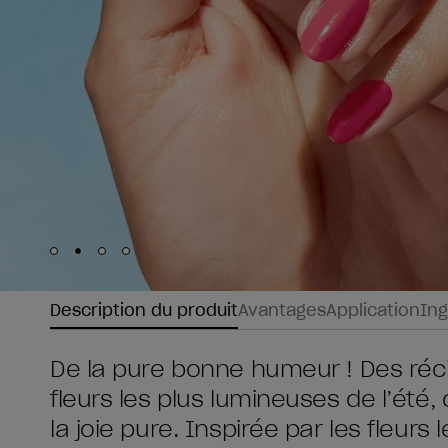
Skip to slide
Skip to slide
Skip to slide
Skip to slide
1
2
3
4
Description du produit
Avantages
Application
Ing
De la pure bonne humeur ! Des récif
fleurs les plus lumineuses de l’été
la joie pure. Inspirée par les fleur