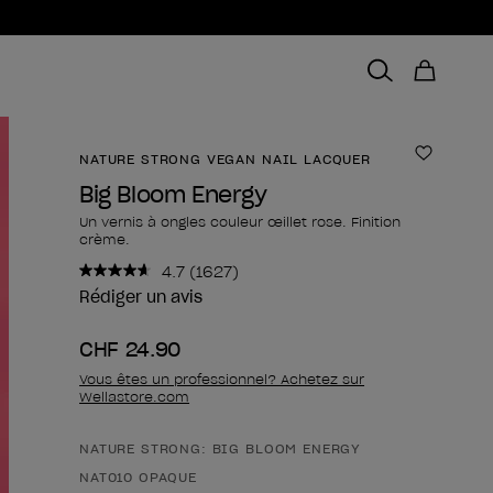
NATURE STRONG VEGAN NAIL LACQUER
Ajouter 
Big Bloom Energy
Un vernis à ongles couleur œillet rose. Finition
crème.
4.7
(1627)
Lire
1627
Rédiger un avis
avis.
Lien
CHF 24.90
sur
la
Vous êtes un professionnel? Achetez sur
même
Wellastore.com
page.
NATURE STRONG: BIG BLOOM ENERGY
Forme du produit
NAT010 OPAQUE