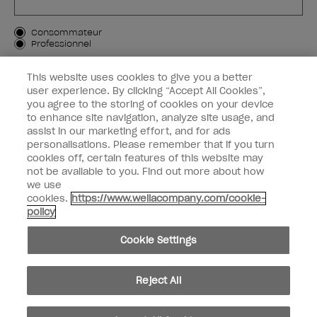
Type de client
Consommateur
Professionnel
M'INSCRIRE
This website uses cookies to give you a better
user experience. By clicking “Accept All Cookies”,
Informations clients
you agree to the storing of cookies on your device
to enhance site navigation, analyze site usage, and
OPI & vous
assist in our marketing effort, and for ads
personalisations. Please remember that if you turn
cookies off, certain features of this website may
not be available to you. Find out more about how
we use
cookies.
https://www.wellacompany.com/cookie-
instagram
facebook
policy
Paramètres des cookies
Cookie Settings
Copyright 2026, Wella Operations US LLC. Tous droits réservés.
Reject All