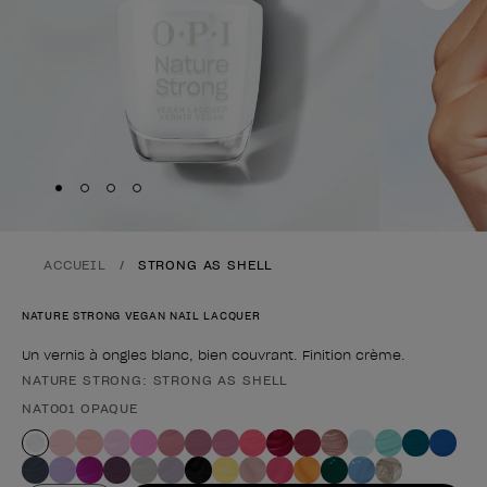
Skip to slide
Skip to slide
Skip to slide
Skip to slide
1
2
3
4
ACCUEIL
STRONG AS SHELL
NATURE STRONG VEGAN NAIL LACQUER
Un vernis à ongles blanc, bien couvrant. Finition crème.
NATURE STRONG: STRONG AS SHELL
Forme du produit
NAT001 OPAQUE