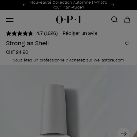
Offres promotionnelles
Nouveauté Collection Automne | What's
Item 1 of 2
Your Mani-tude?
4.7
(1626)
Rédiger un avis
Lire
1626
Strong as Shell
avis.
Ajou
Lien
CHF 24.90
sur
la
Vous êtes un professionnel? Achetez sur Wellastore.com
même
page.
Next