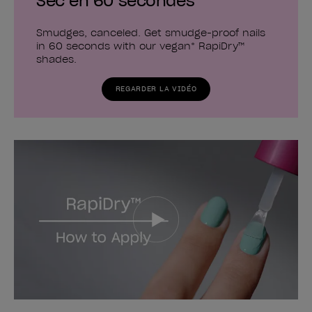
Sec en 60 secondes
Smudges, canceled. Get smudge-proof nails
in 60 seconds with our vegan* RapiDry™
shades.
REGARDER LA VIDÉO