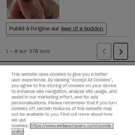
Vous avez un e-mail
This website uses cookies to give you a better
user experience. By clicking “Accept All Cookies”,
Recevez les dernières nouveautés,
you agree to the storing of cookies on your device
remises et plus encore des
marques
to enhance site navigation, analyze site usage, and
assist in our marketing effort, and for ads
Wella
directement dans votre boîte mail.
personalisations. Please remember that if you turn
cookies off, certain features of this website may
Saisissez votre adresse e-mail *
not be available to you. Find out more about how
we use
cookies.
https://www.wellacompany.com/cookie-
Type de client
Consommateur
policy
Professionnel