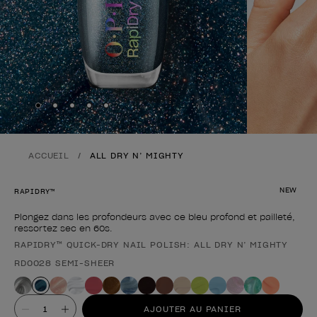
Skip to slide
Skip to slide
Skip to slide
Skip to slide
Skip to slide
1
2
3
4
5
ACCUEIL
ALL DRY N’ MIGHTY
NEW
RAPIDRY™
Plongez dans les profondeurs avec ce bleu profond et pailleté,
ressortez sec en 60s.
RAPIDRY™ QUICK-DRY NAIL POLISH: ALL DRY N’ MIGHTY
Forme du produit
RD0028 SEMI-SHEER
Valeur
AJOUTER AU PANIER