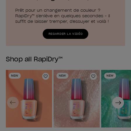
Prêt pour un changement de couleur ?
RapiDry™ s'enlève en quelques secondes - il
suffit de laisser tremper, d'essuyer et voilà !
REGARDER LA VIDÉO
Shop all RapiDry™
NEW
NEW
NEW
Ajouter à la liste de souhaits
Ajouter à la lis
Previous
Next