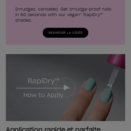
Smudges, canceled. Get smudge-proof nails
in 60 seconds with our vegan* RapiDry™
shades.
REGARDER LA VIDÉO
Application rapide et parfaite