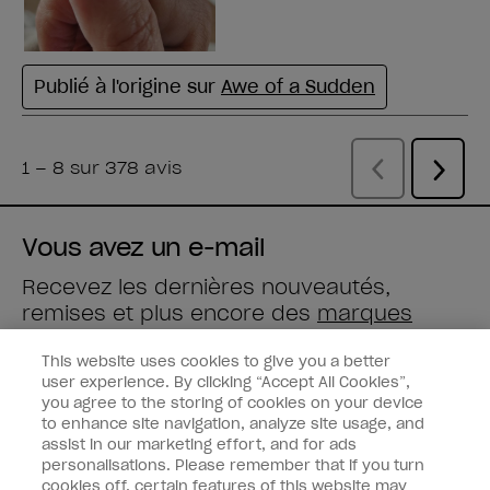
Vous avez un e-mail
Recevez les dernières nouveautés,
remises et plus encore des
marques
Wella
directement dans votre boîte mail.
This website uses cookies to give you a better
user experience. By clicking “Accept All Cookies”,
Saisissez votre adresse e-mail *
you agree to the storing of cookies on your device
to enhance site navigation, analyze site usage, and
assist in our marketing effort, and for ads
Type de client
Consommateur
personalisations. Please remember that if you turn
Professionnel
cookies off, certain features of this website may