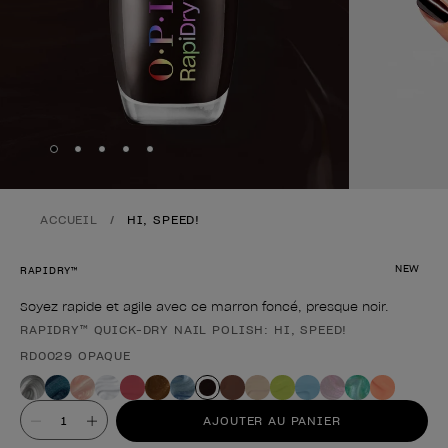
Skip to slide
Skip to slide
Skip to slide
Skip to slide
Skip to slide
1
2
3
4
5
ACCUEIL
HI, SPEED!
NEW
RAPIDRY™
Soyez rapide et agile avec ce marron foncé, presque noir.
RAPIDRY™ QUICK-DRY NAIL POLISH: HI, SPEED!
Forme du produit
RD0029 OPAQUE
Valeur
AJOUTER AU PANIER