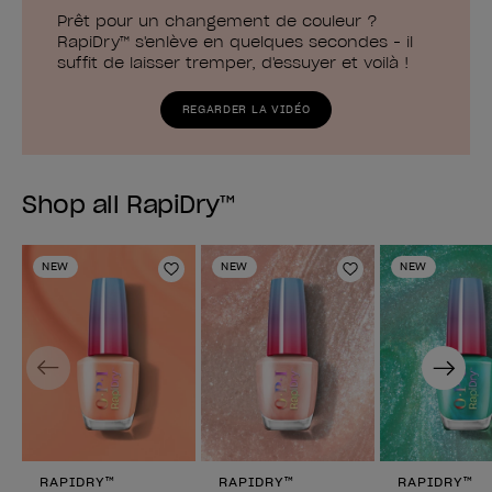
Prêt pour un changement de couleur ?
RapiDry™ s'enlève en quelques secondes - il
suffit de laisser tremper, d'essuyer et voilà !
REGARDER LA VIDÉO
Shop all RapiDry™
NEW
NEW
NEW
Ajouter à la liste de souhaits
Ajouter à la lis
Previous
Next
RAPIDRY™
RAPIDRY™
RAPIDRY™