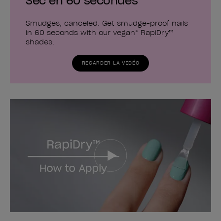
Sec en 60 secondes
Smudges, canceled. Get smudge-proof nails
in 60 seconds with our vegan* RapiDry™
shades.
REGARDER LA VIDÉO