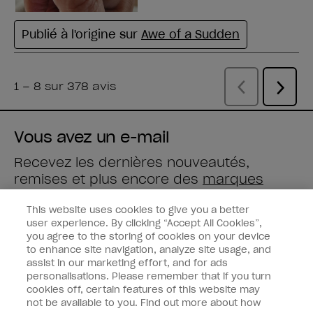
Vous avez un e-mail
Recevez les dernières nouveautés,
remises et plus encore des
marques
Wella
directement dans votre boîte mail.
This website uses cookies to give you a better
user experience. By clicking “Accept All Cookies”,
Saisissez votre adresse e-mail *
you agree to the storing of cookies on your device
to enhance site navigation, analyze site usage, and
assist in our marketing effort, and for ads
Type de client
Consommateur
personalisations. Please remember that if you turn
Professionnel
cookies off, certain features of this website may
not be available to you. Find out more about how
M'INSCRIRE