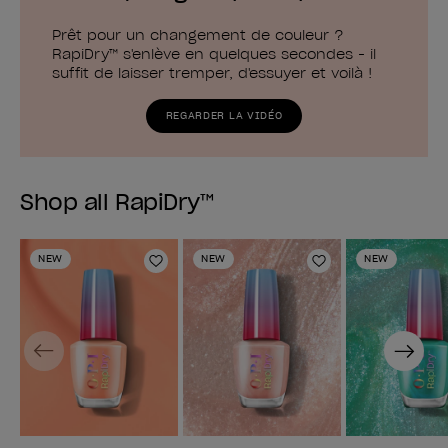
Prêt pour un changement de couleur ?
RapiDry™ s'enlève en quelques secondes - il
suffit de laisser tremper, d'essuyer et voilà !
REGARDER LA VIDÉO
Shop all RapiDry™
NEW
NEW
NEW
Ajouter à la liste de souhaits
Ajouter à la lis
Previous
Next