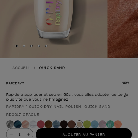
Skip to slide
Skip to slide
Skip to slide
Skip to slide
Skip to slide
1
2
3
4
5
ACCUEIL
QUICK SAND
NEW
RAPIDRY™
Rapide à appliquer et sec en 60s : vous allez adopter ce beige
plus vite que vous ne l'imaginez.
RAPIDRY™ QUICK-DRY NAIL POLISH: QUICK SAND
Forme du produit
RD0017 OPAQUE
Valeur
AJOUTER AU PANIER