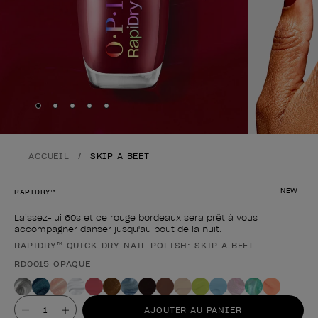
Skip to slide
Skip to slide
Skip to slide
Skip to slide
Skip to slide
1
2
3
4
5
ACCUEIL
SKIP A BEET
NEW
RAPIDRY™
Laissez-lui 60s et ce rouge bordeaux sera prêt à vous
accompagner danser jusqu'au bout de la nuit.
RAPIDRY™ QUICK-DRY NAIL POLISH: SKIP A BEET
Forme du produit
RD0015 OPAQUE
Valeur
AJOUTER AU PANIER