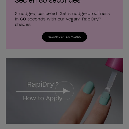
Sec en 60 secondes
Smudges, canceled. Get smudge-proof nails
in 60 seconds with our vegan* RapiDry™
shades.
REGARDER LA VIDÉO