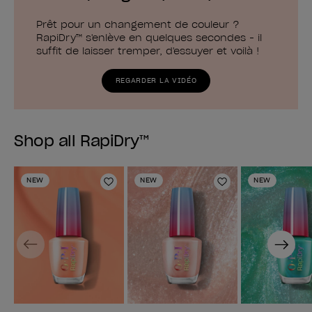
Prêt pour un changement de couleur ?
RapiDry™ s'enlève en quelques secondes - il
suffit de laisser tremper, d'essuyer et voilà !
REGARDER LA VIDÉO
Shop all RapiDry™
NEW
NEW
NEW
Ajouter à la liste de souhaits
Ajouter à la lis
Previous
Next