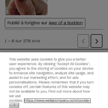
Vous avez un e-mail
This website uses cookies to give you a better
user experience. By clicking “Accept All Cookies”,
Recevez les dernières nouveautés,
you agree to the storing of cookies on your device
remises et plus encore des
marques
to enhance site navigation, analyze site usage, and
assist in our marketing effort, and for ads
Wella
directement dans votre boîte mail.
personalisations. Please remember that if you turn
cookies off, certain features of this website may
Saisissez votre adresse e-mail *
not be available to you. Find out more about how
we use
cookies.
https://www.wellacompany.com/cookie-
Type de client
Consommateur
policy
Professionnel