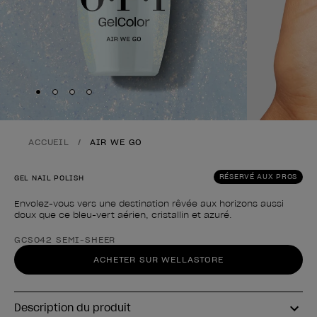
Skip to slide
Skip to slide
Skip to slide
Skip to slide
1
2
3
4
ACCUEIL
AIR WE GO
RÉSERVÉ AUX PROS
GEL NAIL POLISH
Envolez-vous vers une destination rêvée aux horizons aussi
doux que ce bleu-vert aérien, cristallin et azuré.
Forme du produit
GCS042 SEMI-SHEER
ACHETER SUR WELLASTORE
Description du produit