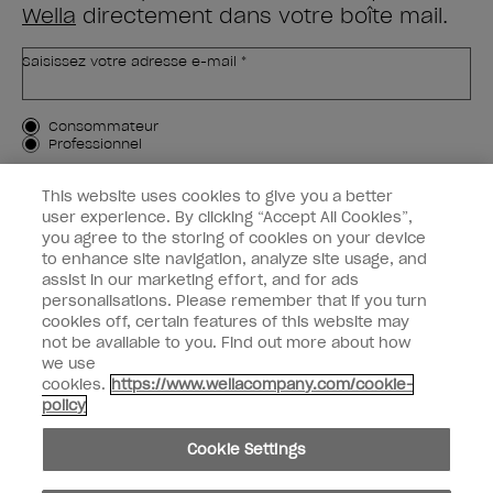
Wella
directement dans votre boîte mail.
Saisissez votre adresse e-mail *
Type de client
Consommateur
Professionnel
M'INSCRIRE
This website uses cookies to give you a better
user experience. By clicking “Accept All Cookies”,
Informations clients
you agree to the storing of cookies on your device
to enhance site navigation, analyze site usage, and
OPI & vous
assist in our marketing effort, and for ads
personalisations. Please remember that if you turn
cookies off, certain features of this website may
not be available to you. Find out more about how
we use
cookies.
https://www.wellacompany.com/cookie-
instagram
facebook
policy
Paramètres des cookies
Cookie Settings
Copyright 2026, Wella Operations US LLC. Tous droits réservés.