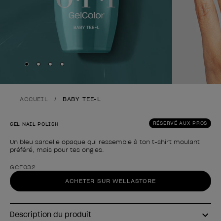
Skip to slide
Skip to slide
Skip to slide
Skip to slide
1
2
3
4
ACCUEIL
BABY TEE-L
RÉSERVÉ AUX PROS
GEL NAIL POLISH
Un bleu sarcelle opaque qui ressemble à ton t-shirt moulant
préféré, mais pour tes ongles.
Forme du produit
GCF032
ACHETER SUR WELLASTORE
Description du produit