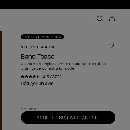
RÉSERVÉ AUX PROS
GEL NAIL POLISH
Ajouter 
Band Tease
Un vernis à ongles semi-transparent métallisé
brun foncé qui est à la mode.
4.5
(376)
Lire
376
Rédiger un avis
avis.
Lien
sur
la
Forme du produit
même
GCF026
page.
ACHETER SUR WELLASTORE