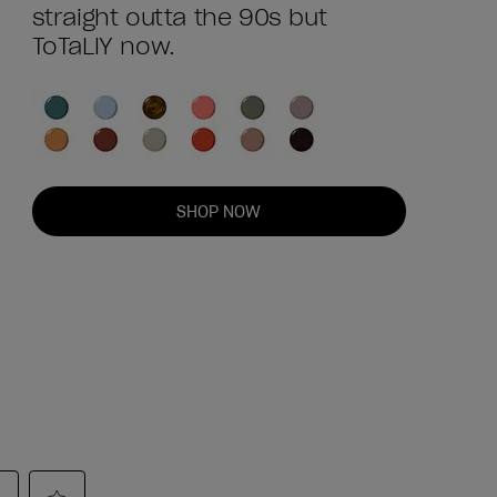
straight outta the 90s but
ToTaLlY now.
SHOP NOW