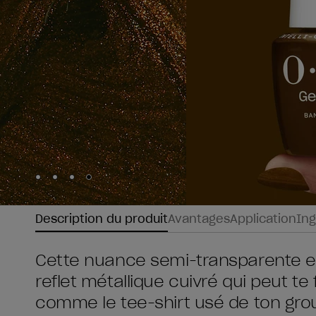
Skip to slide
Skip to slide
Skip to slide
Skip to slide
1
2
3
4
Description du produit
Avantages
Application
Ing
Cette nuance semi-transparente es
reflet métallique cuivré qui peut te 
comme le tee-shirt usé de ton grou