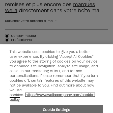
remises et plus encore des
marques
Wella
directement dans votre boîte mail.
Saisissez votre adresse e-mail *
Type de client
Consommateur
Professionnel
M'INSCRIRE
This website uses cookies to give you a better
user experience. By clicking “Accept All Cookies”,
Informations clients
you agree to the storing of cookies on your device
to enhance site navigation, analyze site usage, and
OPI & vous
assist in our marketing effort, and for ads
personalisations. Please remember that if you turn
cookies off, certain features of this website may
not be available to you. Find out more about how
we use
cookies.
https://www.wellacompany.com/cookie-
instagram
facebook
policy
Paramètres des cookies
Cookie Settings