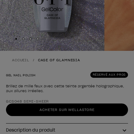
Skip to slide
Skip to slide
Skip to slide
Skip to slide
1
2
3
4
ACCUEIL
CASE OF GLAMNESIA
RÉSERVÉ AUX PROS
GEL NAIL POLISH
Brillez de mille feux avec cette teinte argentée holographique,
aux allures irréelles.
Forme du produit
GCS048 SEMI-SHEER
ACHETER SUR WELLASTORE
Description du produit