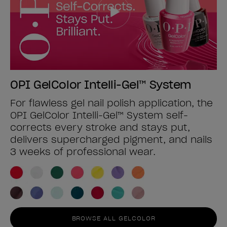
OPI GelColor Intelli-Gel™ System
For flawless gel nail polish application, the
OPI GelColor Intelli-Gel™ System self-
corrects every stroke and stays put,
delivers supercharged pigment, and nails
3 weeks of professional wear.
BROWSE ALL GELCOLOR