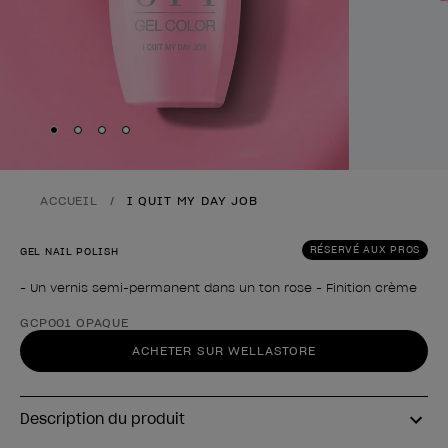
Skip to slide
Skip to slide
Skip to slide
Skip to slide
1
2
3
4
ACCUEIL
I QUIT MY DAY JOB
RÉSERVÉ AUX PROS
GEL NAIL POLISH
- Un vernis semi-permanent dans un ton rose - Finition crème
Forme du produit
GCP001 OPAQUE
ACHETER SUR WELLASTORE
Description du produit