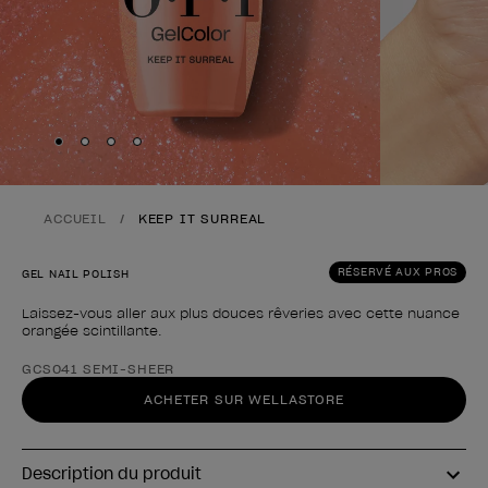
Skip to slide
Skip to slide
Skip to slide
Skip to slide
1
2
3
4
ACCUEIL
KEEP IT SURREAL
RÉSERVÉ AUX PROS
GEL NAIL POLISH
Laissez-vous aller aux plus douces rêveries avec cette nuance
orangée scintillante.
Forme du produit
GCS041 SEMI-SHEER
ACHETER SUR WELLASTORE
Description du produit