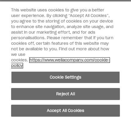
Wella
directement dans votre boîte mail.
This website uses cookies to give you a better
user experience. By clicking “Accept All Cookies”,
Saisissez votre adresse e-mail *
you agree to the storing of cookies on your device
to enhance site navigation, analyze site usage, and
assist in our marketing effort, and for ads
Type de client
Consommateur
personalisations. Please remember that if you turn
Professionnel
cookies off, certain features of this website may
not be available to you. Find out more about how
M'INSCRIRE
we use
cookies.
https://www.wellacompany.com/cookie-
Informations clients
policy
OPI & vous
Cookie Settings
Reject All
instagram
facebook
Accept All Cookies
Paramètres des cookies
Copyright 2026, Wella Operations US LLC. Tous droits réservés.