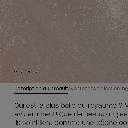
Skip to slide
Skip to slide
Skip to slide
Skip to slide
1
2
3
4
Description du produit
Avantages
Application
Ing
Qui est la plus belle du royaume ?
évidemment! Que de beaux ongles «
ils scintillent comme une pêche co