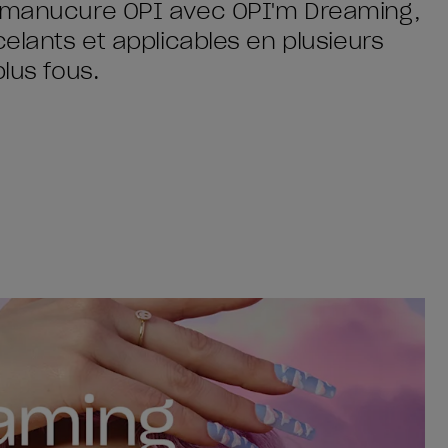
e manucure OPI avec OPI'm Dreaming,
celants et applicables en plusieurs
lus fous.