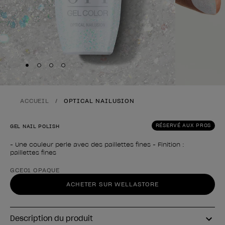
Skip to slide
Skip to slide
Skip to slide
Skip to slide
1
2
3
4
ACCUEIL
OPTICAL NAILUSION
RÉSERVÉ AUX PROS
GEL NAIL POLISH
- Une couleur perle avec des paillettes fines - Finition :
paillettes fines
Forme du produit
GCE01 OPAQUE
ACHETER SUR WELLASTORE
Description du produit