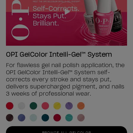
OPI GelColor Intelli-Gel™ System
For flawless gel nail polish application, the
OPI GelColor Intelli-Gel™ System self-
corrects every stroke and stays put,
delivers supercharged pigment, and nails
3 weeks of professional wear.
BROWSE ALL GELCOLOR