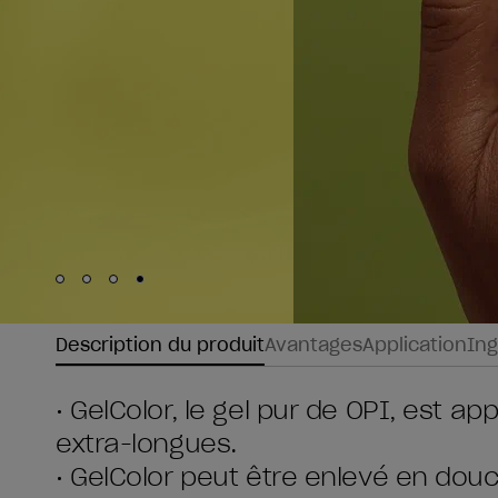
Skip to slide
Skip to slide
Skip to slide
Skip to slide
1
2
3
4
Description du produit
Avantages
Application
Ing
• GelColor, le gel pur de OPI, est a
extra-longues.
• GelColor peut être enlevé en dou