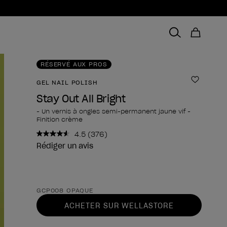
RÉSERVÉ AUX PROS
GEL NAIL POLISH
Ajouter 
Stay Out All Bright
- Un vernis à ongles semi-permanent jaune vif -
Finition crème
4.5
(376)
Lire
376
Rédiger un avis
avis.
Lien
sur
la
Forme du produit
même
GCP008 OPAQUE
page.
ACHETER SUR WELLASTORE