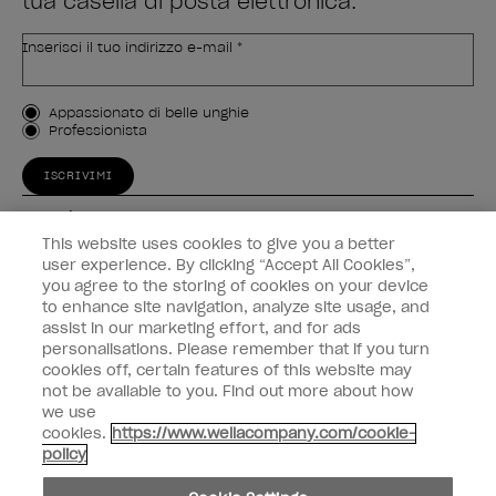
tua casella di posta elettronica.
Inserisci il tuo indirizzo e-mail *
Tipo di cliente
Appassionato di belle unghie
Professionista
ISCRIVIMI
Esperienza
This website uses cookies to give you a better
Collegati
user experience. By clicking “Accept All Cookies”,
you agree to the storing of cookies on your device
to enhance site navigation, analyze site usage, and
Informazioni sul cliente
assist in our marketing effort, and for ads
personalisations. Please remember that if you turn
cookies off, certain features of this website may
not be available to you. Find out more about how
we use
instagram
facebook
cookies.
https://www.wellacompany.com/cookie-
policy
Non condividiamo né vendiamo le informazioni personali