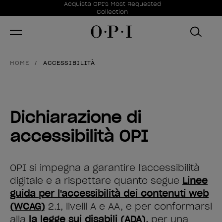
Offerte promozionali
Acquista OPI's Most Requested
Item 1 of 1
Collection
HOME
ACCESSIBILITÀ
Dichiarazione di
accessibilità OPI
OPI si impegna a garantire l'accessibilità
digitale e a rispettare quanto segue
Linee
guida per l'accessibilità dei contenuti web
(WCAG)
2.1, livelli A e AA, e per conformarsi
alla
la legge sui disabili (ADA).
per una