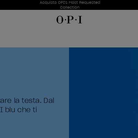
Offerte promozionali
Acquista OPI's Most Requested
Item 1 of 1
Collection
are la testa. Dal
I blu che ti