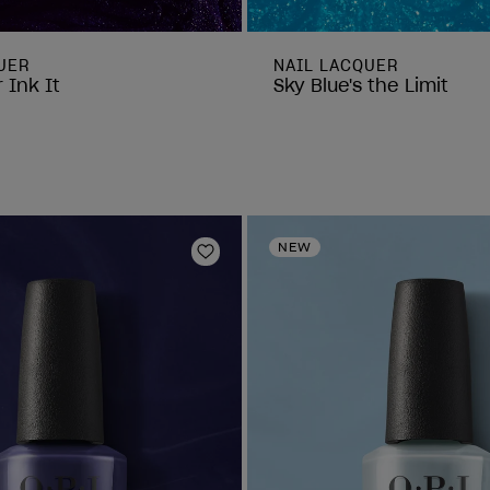
UER
NAIL LACQUER
 Ink It
Sky Blue's the Limit
NEW
 dei desideri
Aggiungi alla lista dei desideri