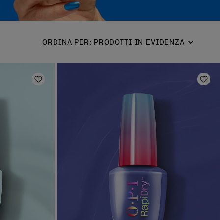
ORDINA PER
:
PRODOTTI IN EVIDENZA
Aggiungi alla lista dei desideri
Aggi