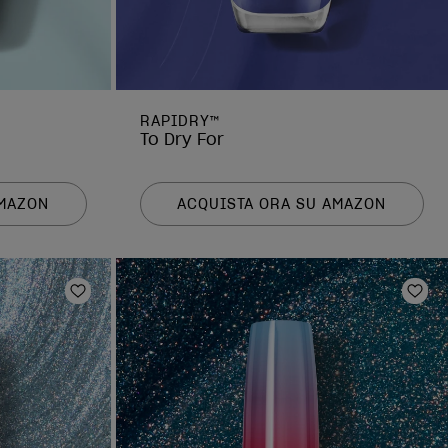
RAPIDRY™
To Dry For
AMAZON
ACQUISTA ORA SU AMAZON
Aggiungi alla lista dei desideri
Aggi