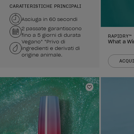
CARATTERISTICHE PRINCIPALI
Asciuga in 60 secondi
2 passate garantiscono
fino a 5 giorni di durata
RAPIDRY™
Vegano* *Privo di
What a Wi
ingredienti e derivati di
origine animale.
ACQUI
Aggiungi alla lista