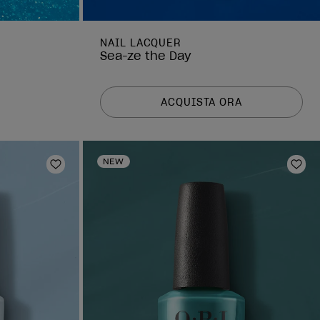
NAIL LACQUER
Sea-ze the Day
ACQUISTA ORA
NEW
Aggiungi alla lista dei desideri
Aggi