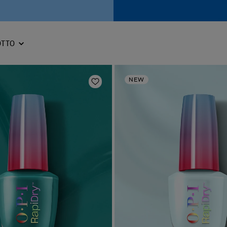
OTTO
NEW
Aggiungi alla lista dei desideri