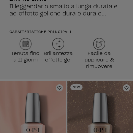
Il leggendario smalto a lunga durata e
ad effetto gel che dura e dura e...
CARATTERISTICHE PRINCIPALI
Tenuta fino
Brillantezza
Facile da
a 11 giorni
effetto gel
applicare &
rimuovere
NEW
Aggiungi alla lista dei desideri
Agg