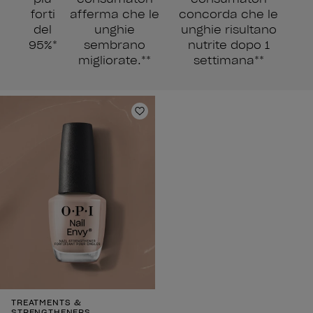
forti
afferma che le
concorda che le
del
unghie
unghie risultano
95%*
sembrano
nutrite dopo 1
migliorate.**
settimana**
Aggiungi alla lista dei desideri
TREATMENTS &
STRENGTHENERS