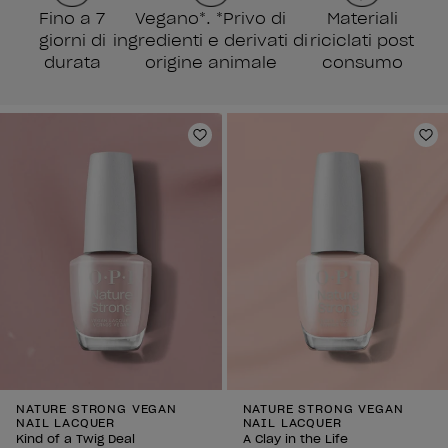
Fino a 7
Vegano*. *Privo di
Materiali
giorni di
ingredienti e derivati di
riciclati post
durata
origine animale
consumo
Aggiungi alla lista dei desideri
Agg
NATURE STRONG VEGAN
NATURE STRONG VEGAN
NAIL LACQUER
NAIL LACQUER
Kind of a Twig Deal
A Clay in the Life