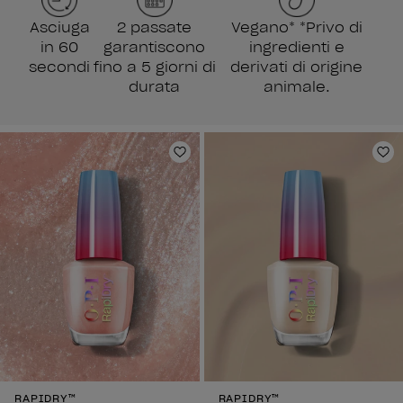
Asciuga
2 passate
Vegano* *Privo di
in 60
garantiscono
ingredienti e
secondi
fino a 5 giorni di
derivati di origine
durata
animale.
Aggiungi alla lista dei desideri
Agg
RAPIDRY™
RAPIDRY™