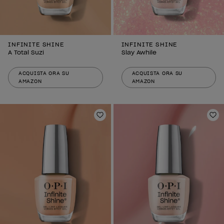
INFINITE SHINE
INFINITE SHINE
A Total Suzi
Slay Awhile
ACQUISTA ORA SU
ACQUISTA ORA SU
AMAZON
AMAZON
Aggiungi alla lista dei desideri
Agg