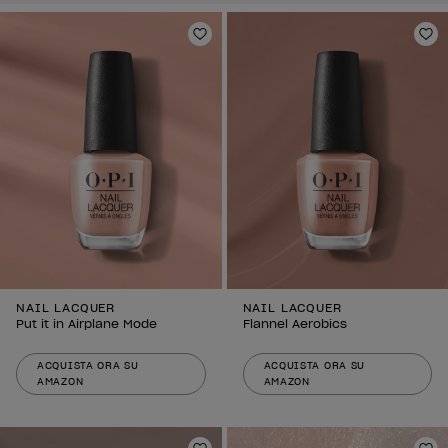
Aggiungi alla lista dei desideri
Agg
NAIL LACQUER
NAIL LACQUER
Put it in Airplane Mode
Flannel Aerobics
ACQUISTA ORA SU
ACQUISTA ORA SU
AMAZON
AMAZON