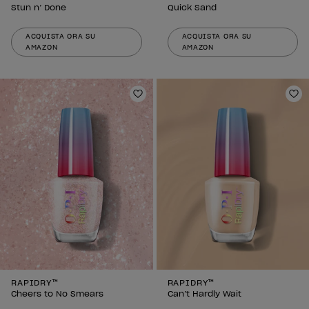
Stun n’ Done
Quick Sand
ACQUISTA ORA SU
ACQUISTA ORA SU
AMAZON
AMAZON
Aggiungi alla lista dei desideri
Agg
RAPIDRY™
RAPIDRY™
Cheers to No Smears
Can’t Hardly Wait