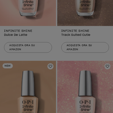
INFINITE SHINE
INFINITE SHINE
Dulce De Latte
Track Suited Cutie
ACQUISTA ORA SU
ACQUISTA ORA SU
AMAZON
AMAZON
NEW
Aggiungi alla lista dei desideri
Agg