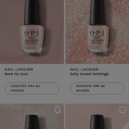
NAIL LACQUER
NAIL LACQUER
Bare My Soul
Salty Sweet Nothings
ACQUISTA ORA SU
ACQUISTA ORA SU
AMAZON
AMAZON
Aggiungi alla lista dei desideri
Agg