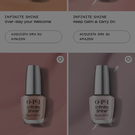
INFINITE SHINE
INFINITE SHINE
Over-slay your Welcome
Keep Calm & Carry On
ACQUISTA ORA SU
ACQUISTA ORA SU
AMAZON
AMAZON
Aggiungi alla lista dei desideri
Agg