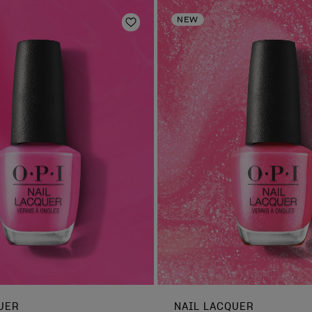
NEW
 dei desideri
Aggiungi alla lista dei desideri
UER
NAIL LACQUER