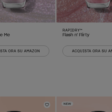
RAPIDRY™
te Me
Flash n' Flirty
STA ORA SU AMAZON
ACQUISTA ORA SU 
NEW
Aggiungi alla lista dei desideri