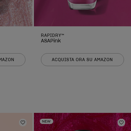
RAPIDRY™
ASAPink
AMAZON
ACQUISTA ORA SU AMAZON
NEW
Aggiungi alla lista dei desideri
Aggi