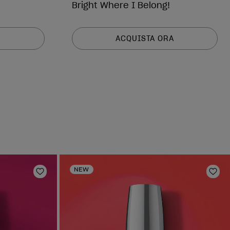
Bright Where I Belong!
A
ACQUISTA ORA
NEW
Aggiungi alla lista dei desideri
Aggi