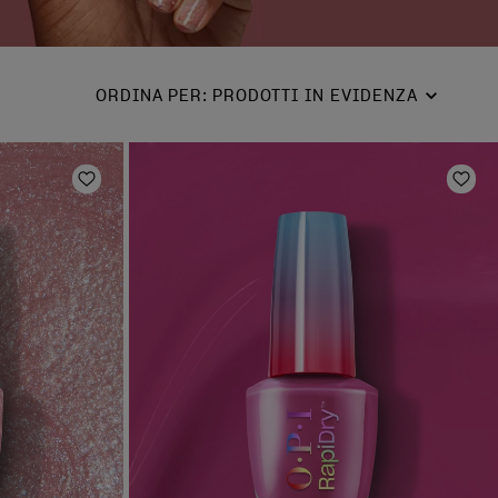
ORDINA PER
:
PRODOTTI IN EVIDENZA
Aggiungi alla lista dei desideri
Aggi