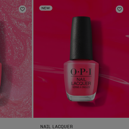
NEW
Aggiungi alla lista dei desideri
Aggi
NAIL LACQUER