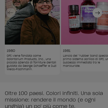
Previous
Next
1980
1981
OPI viene fondata come 
Lancio del “rubber band special”
Odontorium Products, Inc., una 
primo sistema acrilico di OPI, u
piccola azienda di forniture dentali 
successo immediato tra le 
guidata da George Schaeffer e Suzi 
manicuriste.
Weiss-Fischmann.
Oltre 100 paesi. Colori infiniti. Una sola
missione: rendere il mondo (e ogni
unghia) un po' più come te.