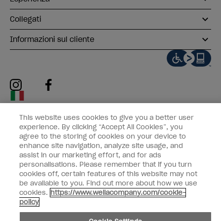
Collegati
Informazioni sul cliente
instagram
facebook
Non condividiamo né vendiamo le informazioni personali
This website uses cookies to give you a better user
experience. By clicking “Accept All Cookies”, you
Legge californiana sulla trasparenza nelle catene di fornitura
agree to the storing of cookies on your device to
© Copyright 2024, Wella Operations US LLC, Tutti i diritti riservati.
enhance site navigation, analyze site usage, and
assist in our marketing effort, and for ads
personalisations. Please remember that if you turn
cookies off, certain features of this website may not
be available to you. Find out more about how we use
cookies.
https://www.wellacompany.com/cookie-
policy