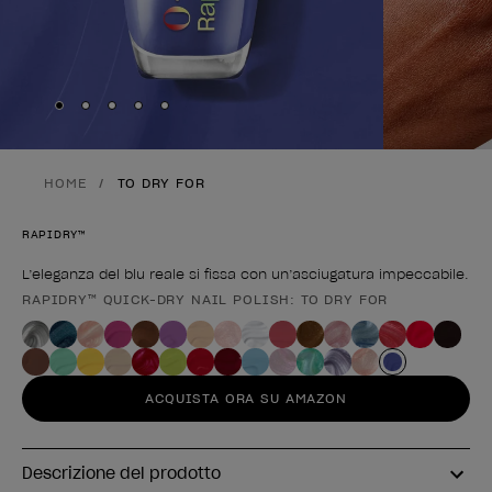
Skip to slide
Skip to slide
Skip to slide
Skip to slide
Skip to slide
1
2
3
4
5
HOME
TO DRY FOR
RAPIDRY™
L’eleganza del blu reale si fissa con un’asciugatura impeccabile.
RAPIDRY™ QUICK-DRY NAIL POLISH: TO DRY FOR
Forma del prodotto
ACQUISTA ORA SU AMAZON
Descrizione del prodotto