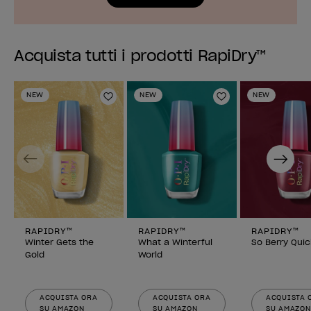
Acquista tutti i prodotti RapiDry™
NEW
NEW
NEW
Aggiungi alla lista dei desideri
Aggiungi alla li
Previous
Next
RAPIDRY™
RAPIDRY™
RAPIDRY™
Winter Gets the
What a Winterful
So Berry Quic
Gold
World
ACQUISTA ORA
ACQUISTA ORA
ACQUISTA 
SU AMAZON
SU AMAZON
SU AMAZON