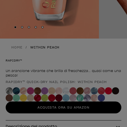
Skip to slide
Skip to slide
Skip to slide
Skip to slide
Skip to slide
1
2
3
4
5
HOME
WITHIN PEACH
RAPIDRY™
Un arancione vibrante che brilla di freschezza… quasi come una
pesca!
RAPIDRY™ QUICK-DRY NAIL POLISH: WITHIN PEACH
Forma del prodotto
ACQUISTA ORA SU AMAZON
Descrizione del prodotto