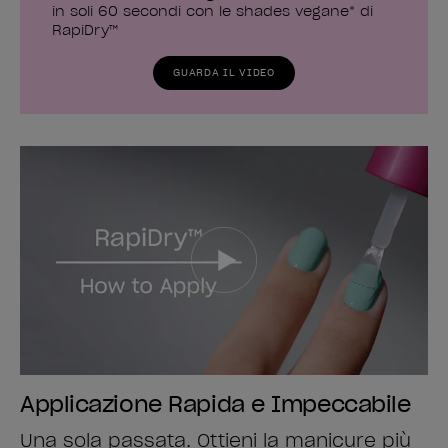
in soli 60 secondi con le shades vegane* di
RapiDry™
GUARDA IL VIDEO
Applicazione Rapida e Impeccabile
Una sola passata. Ottieni la manicure più