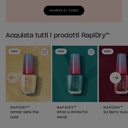
GUARDA IL VIDEO
Acquista tutti i prodotti RapiDry™
NEW
NEW
NEW
Aggiungi alla lista dei desideri
Aggiungi alla li
Previous
Next
RAPIDRY™
RAPIDRY™
RAPIDRY™
Winter Gets the
What a Winterful
So Berry Quic
Gold
World