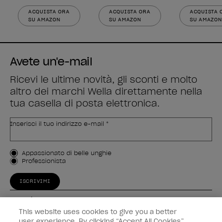
ACQUISTA ORA
ACQUISTA ORA
ACQUISTA 
SU AMAZON
SU AMAZON
SU AMAZON
Avete un'e-mail
Ricevi le ultime novità, gli sconti e molto
altro dei marchi Wella direttamente nella
tua casella di posta elettronica.
Inserisci il tuo indirizzo e-mail *
Tipo di cliente
Appassionato di belle unghie
Professionista
ISCRIVIMI
Esperienza
This website uses cookies to give you a better
Collegati
user experience. By clicking “Accept All Cookies”,