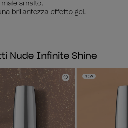
rmale smalto.
na brillantezza effetto gel.
tti Nude Infinite Shine
NEW
sta dei desideri
Aggiungi alla lista dei desi