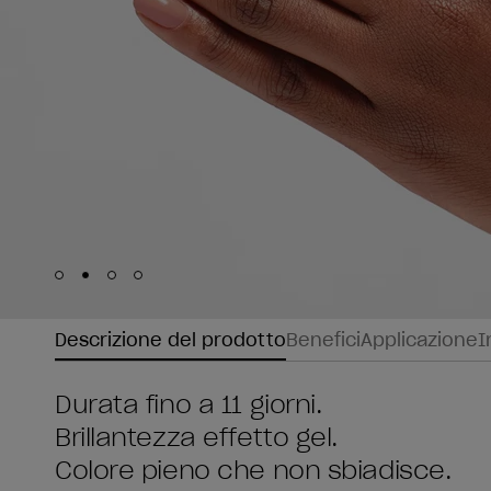
Skip to slide
Skip to slide
Skip to slide
Skip to slide
1
2
3
4
Descrizione del prodotto
Benefici
Applicazione
I
Durata fino a 11 giorni.
Brillantezza effetto gel.
Colore pieno che non sbiadisce.