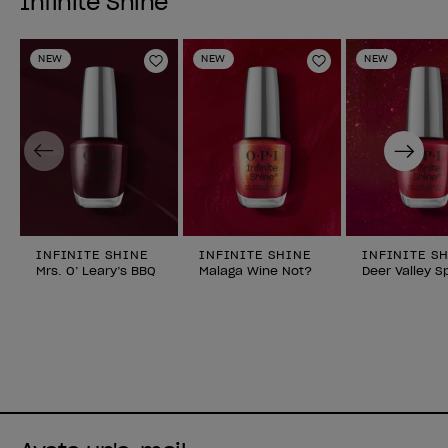
Infinite Shine
NEW
NEW
NEW
Aggiungi alla lista dei desideri
Aggiungi alla li
Previous
Next
INFINITE SHINE
INFINITE SHINE
INFINITE S
Mrs. O’ Leary’s BBQ
Malaga Wine Not?
Deer Valley S