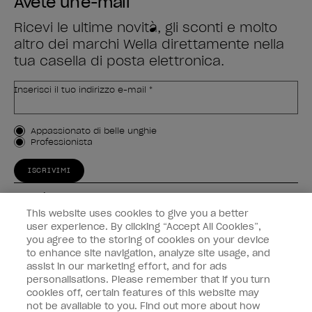
Avete un'e-mail
Ricevi le ultime novità, gli sconti e molto
altro dei marchi Wella direttamente nella
tua casella di posta elettronica.
Inserisci il tuo indirizzo e-mail *
Tipo di cliente
Appassionato di belle unghie
Professionista
ISCRIVIMI
Esperienza
This website uses cookies to give you a better
Collegati
user experience. By clicking “Accept All Cookies”,
you agree to the storing of cookies on your device
to enhance site navigation, analyze site usage, and
Informazioni sul cliente
assist in our marketing effort, and for ads
personalisations. Please remember that if you turn
cookies off, certain features of this website may
not be available to you. Find out more about how