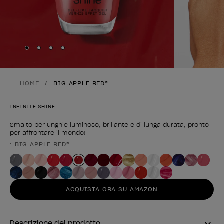
Skip to slide
Skip to slide
Skip to slide
Skip to slide
1
2
3
4
HOME
BIG APPLE RED®
INFINITE SHINE
Smalto per unghie luminoso, brillante e di lunga durata, pronto
per affrontare il mondo!
: BIG APPLE RED®
Forma del prodotto
ACQUISTA ORA SU AMAZON
Descrizione del prodotto