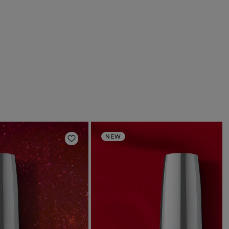
NEW
deri
Aggiungi alla lista dei desideri