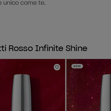
re unico come te.
tti Rosso Infinite Shine
NEW
sta dei desideri
Aggiungi alla lista dei desi