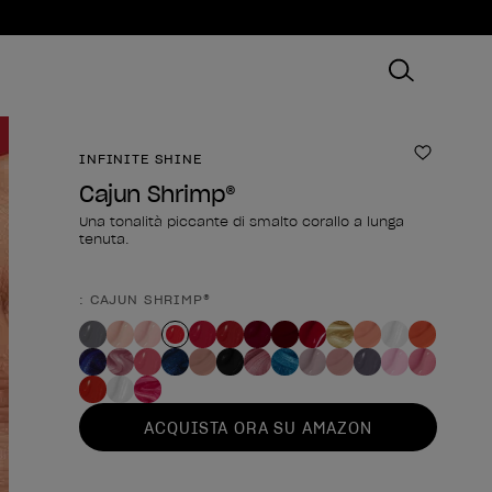
INFINITE SHINE
Aggiungi
Cajun Shrimp®
Una tonalità piccante di smalto corallo a lunga
tenuta.
: CAJUN SHRIMP®
Forma del prodotto
ACQUISTA ORA SU AMAZON