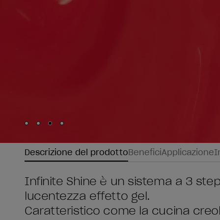
Skip to slide
Skip to slide
Skip to slide
Skip to slide
1
2
3
4
Descrizione del prodotto
Benefici
Applicazione
I
Infinite Shine è un sistema a 3 step
lucentezza effetto gel.
Caratteristico come la cucina creo