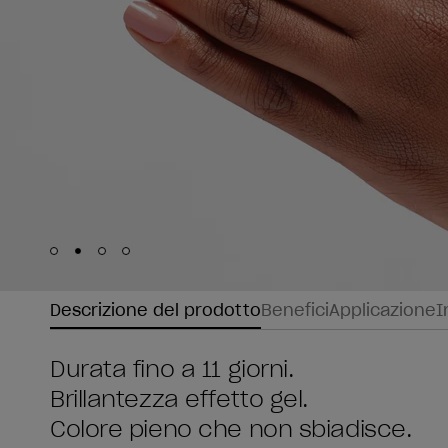
Skip to slide
Skip to slide
Skip to slide
Skip to slide
1
2
3
4
Descrizione del prodotto
Benefici
Applicazione
I
Durata fino a 11 giorni.
Brillantezza effetto gel.
Colore pieno che non sbiadisce.