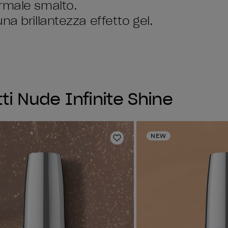
rmale smalto.
na brillantezza effetto gel.
tti Nude Infinite Shine
NEW
sta dei desideri
Aggiungi alla lista dei desi