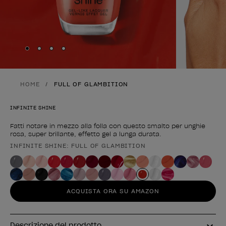
Skip to slide
Skip to slide
Skip to slide
Skip to slide
1
2
3
4
HOME
FULL OF GLAMBITION
INFINITE SHINE
Fatti notare in mezzo alla folla con questo smalto per unghie
rosa, super brillante, effetto gel a lunga durata.
INFINITE SHINE: FULL OF GLAMBITION
Forma del prodotto
ACQUISTA ORA SU AMAZON
Descrizione del prodotto