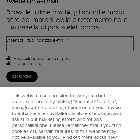
Avete un'e-mail
Ricevi le ultime novità, gli sconti e molto
altro dei marchi Wella direttamente nella
tua casella di posta elettronica.
Inserisci il tuo indirizzo e-mail *
Tipo di cliente
Appassionato di belle unghie
Professionista
ISCRIVIMI
Esperienza
This website uses cookies to give you a better
Collegati
user experience. By clicking “Accept All Cookies”,
you agree to the storing of cookies on your device
to enhance site navigation, analyze site usage, and
Informazioni sul cliente
assist in our marketing effort, and for ads
personalisations. Please remember that if you turn
cookies off, certain features of this website may
not be available to you. Find out more about how