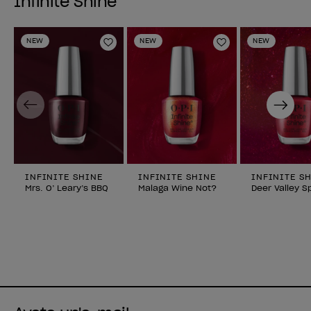
Infinite Shine
NEW
NEW
NEW
Aggiungi alla lista dei desideri
Aggiungi alla li
Previous
Next
INFINITE SHINE
INFINITE SHINE
INFINITE S
Mrs. O’ Leary’s BBQ
Malaga Wine Not?
Deer Valley S