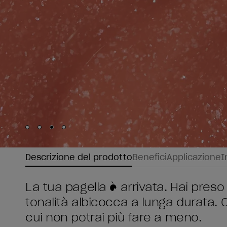
Skip to slide
Skip to slide
Skip to slide
Skip to slide
1
2
3
4
Descrizione del prodotto
Benefici
Applicazione
I
La tua pagella è arrivata. Hai preso 
tonalità albicocca a lunga durata. 
cui non potrai più fare a meno.