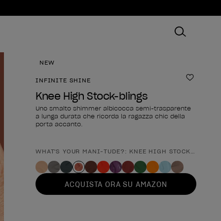
NEW
INFINITE SHINE
Aggiungi
Knee High Stock-blings
Uno smalto shimmer albicocca semi-trasparente
a lunga durata che ricorda la ragazza chic della
porta accanto.
WHAT'S YOUR MANI-TUDE?: KNEE HIGH STOCK-BLINGS
Forma del prodotto
ACQUISTA ORA SU AMAZON