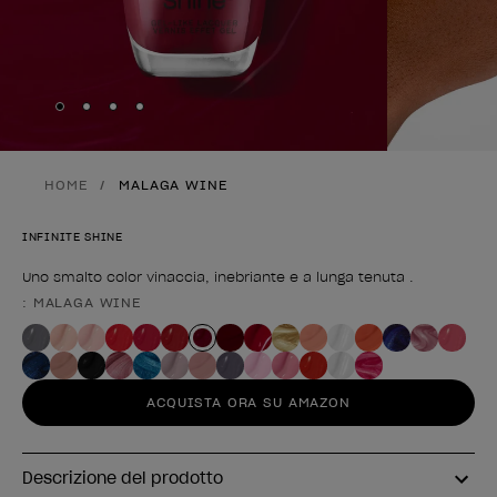
Skip to slide
Skip to slide
Skip to slide
Skip to slide
1
2
3
4
HOME
MALAGA WINE
INFINITE SHINE
Uno smalto color vinaccia, inebriante e a lunga tenuta .
: MALAGA WINE
Forma del prodotto
ACQUISTA ORA SU AMAZON
Descrizione del prodotto