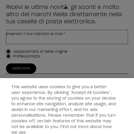
Ricevi le ultime novità, gli sconti e molto
altro dei marchi Wella direttamente nella
tua casella di posta elettronica.
Inserisci il tuo indirizzo e-mail *
Tipo di cliente
Appassionato di belle unghie
Professionista
ISCRIVIMI
Esperienza
This website uses cookies to give you a better
Collegati
user experience. By clicking “Accept All Cookies”,
you agree to the storing of cookies on your device
to enhance site navigation, analyze site usage, and
Informazioni sul cliente
assist in our marketing effort, and for ads
personalisations. Please remember that if you turn
cookies off, certain features of this website may
not be available to you. Find out more about how
we use