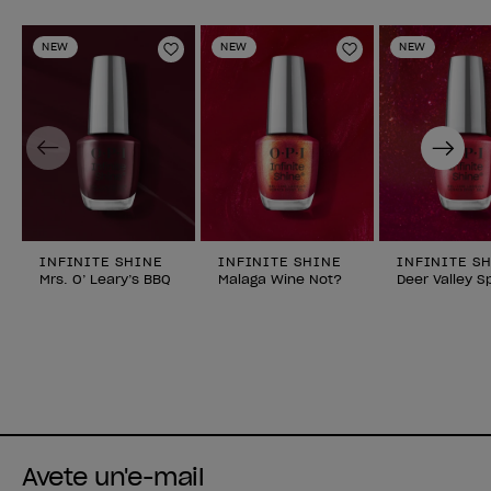
NEW
NEW
NEW
Aggiungi alla lista dei desideri
Aggiungi alla li
Previous
Next
INFINITE SHINE
INFINITE SHINE
INFINITE S
Mrs. O’ Leary’s BBQ
Malaga Wine Not?
Deer Valley S
Avete un'e-mail